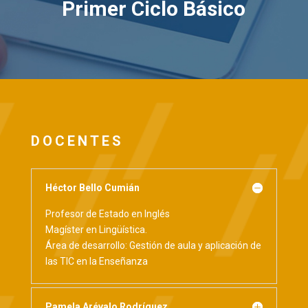
Primer Ciclo Básico
DOCENTES
Héctor Bello Cumián
Profesor de Estado en Inglés
Magíster en Lingüística.
Área de desarrollo: Gestión de aula y aplicación de
las TIC en la Enseñanza
Pamela Arévalo Rodríguez