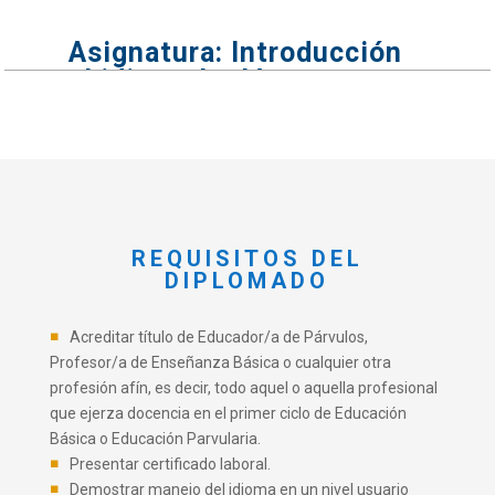
Asignatura: Introducción
al idioma Inglés
Esta asignatura orienta al desarrollo de
competencias comunicativas en el idioma inglés
que permitan utilizar las estructuras básicas de la
lengua en los tiempos verbales más frecuentes.
REQUISITOS DEL
DIPLOMADO
Acreditar título de Educador/a de Párvulos,
Profesor/a de Enseñanza Básica o cualquier otra
profesión afín, es decir, todo aquel o aquella profesional
que ejerza docencia en el primer ciclo de Educación
Básica o Educación Parvularia.
Presentar certificado laboral.
Demostrar manejo del idioma en un nivel usuario