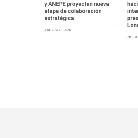
y ANEPE proyectan nueva
haci
etapa de colaboración
inte
estratégica
pre
Lon
4 AGOSTO, 2026
28 JUL