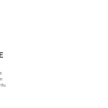
E
os
an
itu.