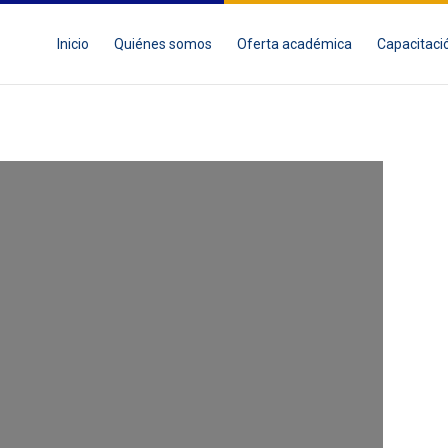
Inicio
Quiénes somos
Oferta académica
Capacitaci
DE APRENDIZAJE
RA LA EDUCACIÓN