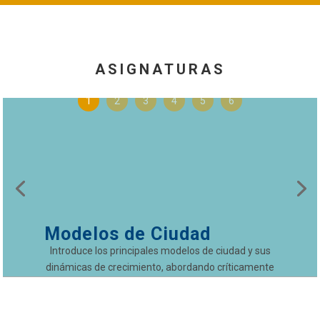
ASIGNATURAS
1
2
3
4
5
6
Modelos de Ciudad
Introduce los principales modelos de ciudad y sus
dinámicas de crecimiento, abordando críticamente
los desafíos de la urbanización contemporánea. Se
analizan los principios del desarrollo urbano
sustentable y su impacto en la calidad de vida,