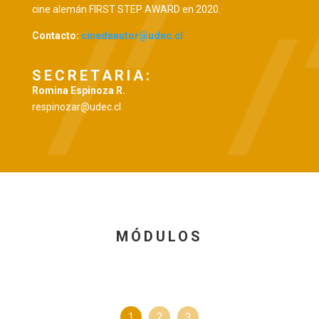
cine alemán FIRST STEP AWARD en 2020.
Contacto:
cinedeautor@udec.cl
SECRETARIA:
Romina Espinoza R.
respinozar@udec.cl
MÓDULOS
1
2
3