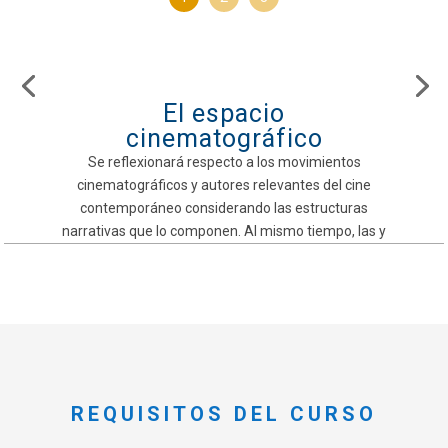
El espacio
cinematográfico
Se reflexionará respecto a los movimientos
cinematográficos y autores relevantes del cine
contemporáneo considerando las estructuras
narrativas que lo componen. Al mismo tiempo, las y
los participantes generarán una idea propia y
desarrollarán un dossier del proyecto con la guía
del tutor que permitirá a la persona participante
visualizar el trabajo que deberá apicar en un guion
en formato cine.
REQUISITOS DEL CURSO